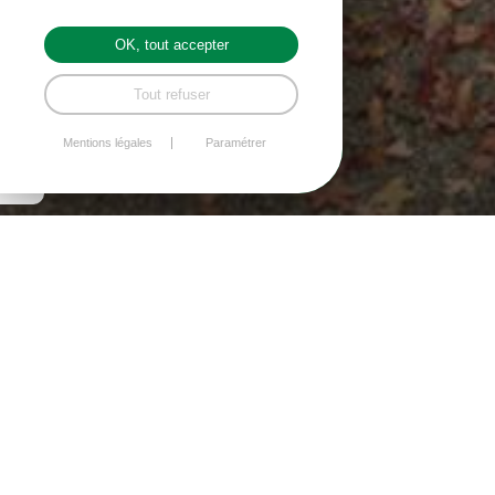
ARCHIVES DES
OK, tout accepter
BULLETINS
Tout refuser
COMMUNAUX
Mentions légales
Paramétrer
2025 À 2020
Chaque mois, la commune de Saint-Trimoël
réalise et distribue le bulletin communal de la
mairie à tous les habitants.
Sur cette page, vous pouvez télécharger le
bulletin en format PDF. Cela signifie que vous
devez avoir installé le logiciel Acrobat Reader.