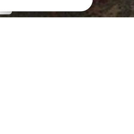
Dans le bourg de Saint-Trimoël, le service
Lamballe Terre & Mer Numérique est un
espace multimédia proposant divers
services tels que :
ateliers d'initiations à l'informatique, à
Internet, à divers logiciels...
accès libre et gratuit : bureautique,
Internet...
jeux : des dizaines de jeux vidéos et la
possibilité de jeux en réseau local (8
joueurs)