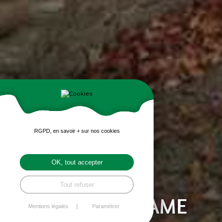
RGPD, en savoir + sur nos cookies
OK, tout accepter
SITE DE ST TRIMOËL
Tout refuser
ECOLE NOTRE DAME
Mentions légales
Paramétrer