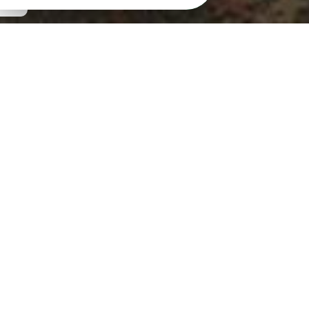
Ecole en RPI avec Bréhand. 48 élèves à
Saint-Trimoël.
Découvrir le site Internet :
ecoles-
brehand-saint-trimoel.jimdo.com
DIRECTION
St-Trimoël : Mlle HAMON Angélique,
02.96.42.60.60
Bréhand : Mlle HAMON Angélique,
02.96.42.77.49