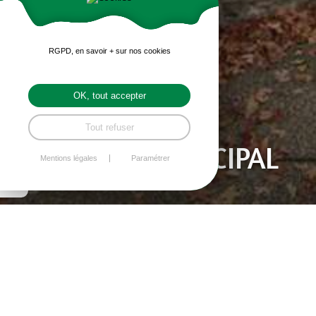
RGPD, en savoir + sur nos cookies
OK, tout accepter
LE RESTAURANT
Tout refuser
SCOLAIRE MUNICIPAL
Mentions légales
Paramétrer
La cantine est assurée par la commune.
Les repas sont préparés par la cuisine
centrale de Bréhand et transportés par