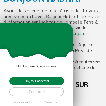
Avant de signer et de faire réaliser des travaux,
prenez contact avec Bonjour Habitat, le service
d’information sur l’habitat de Lamballe Terre &
Mer, au 02 96 32 96 66 ou par mail via le
formulaire de contact sur le site :
bonjour-
habitat.bzh
Un Conseiller Info Energie FAIRE de l’Agence
Locale de l’Energie et du Climat du Pays de
Saint- Brieuc répondra de manière
indépendante, objective et gratuite à toutes vos
RGPD, en savoir + sur nos cookies
questions liées à la rénovation énergétique de
votre logement !
OK, tout accepter
POUR EN SAVOIR PLUS SUR
L’ALEC
Tout refuser
alec-saint-brieuc.org
Mentions légales
Paramétrer