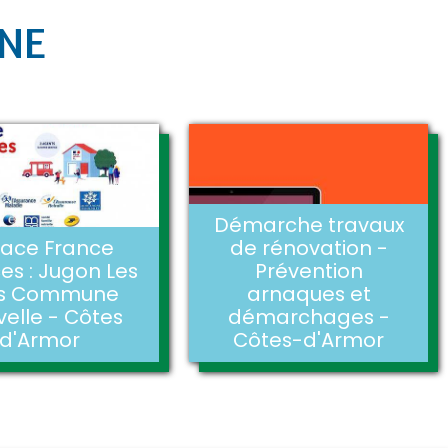
UNE
Démarche travaux
ace France
de rénovation -
ces : Jugon Les
Prévention
cs Commune
arnaques et
elle - Côtes
démarchages -
d'Armor
Côtes-d'Armor