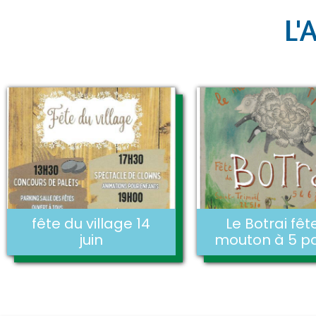
L'
fête du village 14
Le Botrai fêt
juin
mouton à 5 p