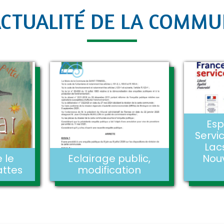
ACTUALITÉ DE LA COMM
Esp
Servi
La
e le
Eclairage public,
Nouv
attes
modification